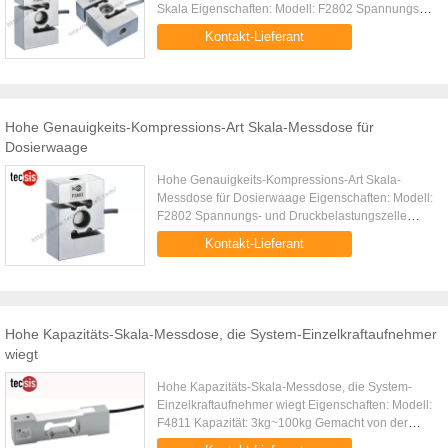
Skala Eigenschaften: Modell: F2802 Spannungs-
und Druckbelastungszelle Hohe umfassende
Kontakt-Lieferant
Präzision, hohe Stabilität Einfache ...
Hohe Genauigkeits-Kompressions-Art Skala-Messdose für
Dosierwaage
Hohe Genauigkeits-Kompressions-Art Skala-
Messdose für Dosierwaage Eigenschaften: Modell:
F2802 Spannungs- und Druckbelastungszelle
Hohe umfassende Präzision, hohe Stabilität
Kontakt-Lieferant
Einfache Struktur, einfach zu ...
Hohe Kapazitäts-Skala-Messdose, die System-Einzelkraftaufnehmer
wiegt
Hohe Kapazitäts-Skala-Messdose, die System-
Einzelkraftaufnehmer wiegt Eigenschaften: Modell:
F4811 Kapazität: 3kg~100kg Gemacht von der
Aluminiumlegierung Schutz IP65 Empfindliche