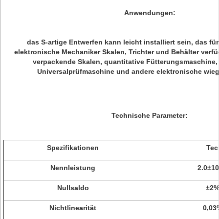
Anwendungen:
das S-artige Entwerfen kann leicht installiert sein, das fü
elektronische Mechaniker Skalen, Trichter und Behälter verfüg
verpackende Skalen, quantitative Fütterungsmaschine,
Universalprüfmaschine und andere elektronische wie
Technische Parameter:
Spezifikationen
Tec
Nennleistung
2.0±1
Nullsaldo
±2%
Nichtlinearität
0,03