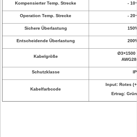
Kompensierter Temp. Strecke
- 10
Operation Temp. Strecke
- 20
Sichere Überlastung
150%
Entscheidende Überlastung
200%
Ø3×1500 
Kabelgröße
AWG28#
Schutzklasse
I
Input: Rotes (+
Kabelfarbcode
Ertrag: Grün