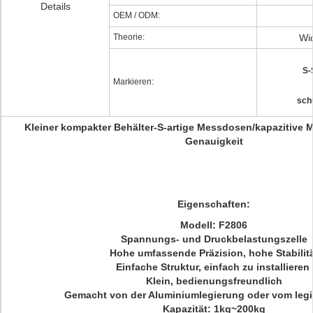
Details
OEM / ODM:
Theorie:
Wi
S-
Markieren:
sch
Kleiner kompakter Behälter-S-artige Messdosen/kapazitive 
Genauigkeit
Eigenschaften:
Modell: F2806
Spannungs- und Druckbelastungszelle
Hohe umfassende Präzision, hohe Stabilit
Einfache Struktur, einfach zu installieren
Klein, bedienungsfreundlich
Gemacht von der Aluminiumlegierung oder vom legie
Kapazität: 1kg~200kg