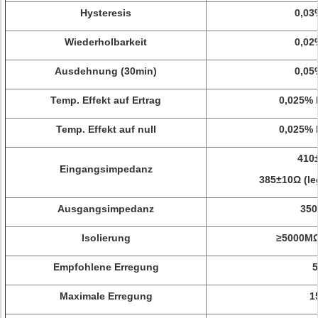
Hysteresis
0,03
Wiederholbarkeit
0,02
Ausdehnung (30min)
0,05
Temp. Effekt auf Ertrag
0,025% 
Temp. Effekt auf null
0,025% 
410
Eingangsimpedanz
385±10Ω (leg
Ausgangsimpedanz
35
Isolierung
≥5000M
Empfohlene Erregung
Maximale Erregung
1