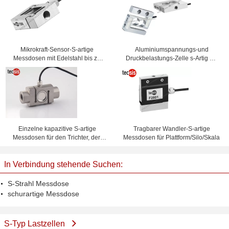
Mikrokraft-Sensor-S-artige
Aluminiumspannungs-und
Messdosen mit Edelstahl bis zu
Druckbelastungs-Zelle s-Artig mit
200kg, einfache Struktur
der hohen Kapazität 1kg zu 200kg
Einzelne kapazitive S-artige
Tragbarer Wandler-S-artige
Messdosen für den Trichter, der,
Messdosen für Plattform/Silo/Skala
wasserdicht wiegt
In Verbindung stehende Suchen:
S-Strahl Messdose
schurartige Messdose
S-Typ Lastzellen